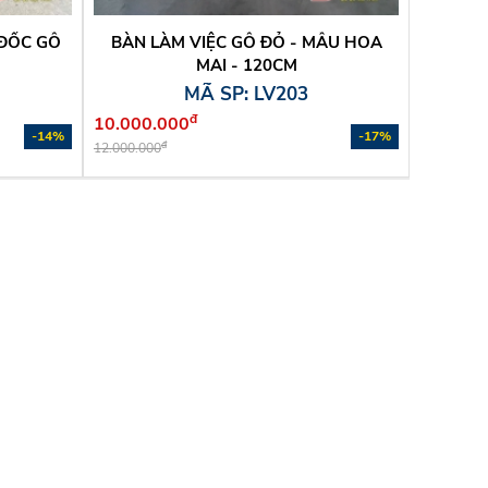
 ĐỐC GỖ
BÀN LÀM VIỆC GỖ ĐỎ - MẪU HOA
MAI - 120CM
MÃ SP: LV203
đ
10.000.000
-14%
-17%
đ
12.000.000