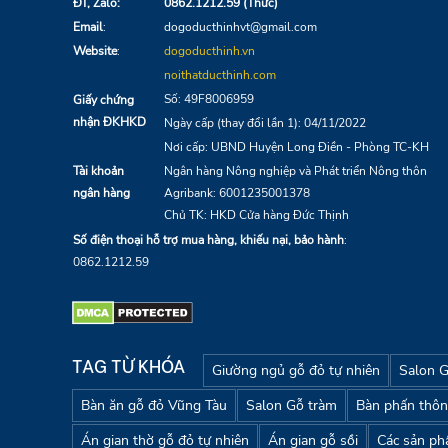
hoặc khách sạn của bạn. Đồ Gỗ Đức Thịnh cung
nội thất, bao gồm phòng khách, phòng ngủ, nhà bế
với hơn 10.000 mẫu mã khác nhau, tập hợp đủ p
đại, tân cổ điển) để quý khách hàng có nhiều sự
HỘ KINH DOANH
CỬA HÀNG ĐỨC THỊNH
Địa chỉ
:
Tổ 4
Ấp Phước Lâm, Phước Hưng,
LĐ
, BR-VT
Xưởng
:
Tổ 13
Ấp Phước Lâm, Phước Hưng, LĐ, BR-VT
ĐT, Zalo:
0862.1212.59 (Thức)
Email
:
dogoducthinhvt@gmail.com
Website
:
dogoducthinh.vn
noithatducthinh.com
Số: 49F8006959
Giấy chứng
nhận ĐKHKD
Ngày cấp (thay đổi lần 1): 04/11/2022
Nơi cấp: UBND Huyện Long Điền - Phòng TC-KH
Tài khoản
Ngân hàng Nông nghiệp và Phát triển Nông thôn
ngân hàng
Agribank:
6001235001378