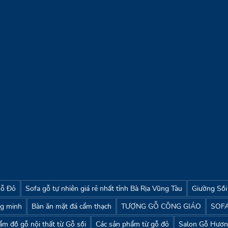
 cấp đầy đủ các sản phẩm
p, phòng thờ, trẻ em,....
Phương thức vận chuyển
hong cách (cổ điển, hiện
Chính Sách Bảo Mật Thông 
 LỰA CHỌN hơn.
Chính sách - Cam kết Bảo
sản phẩm