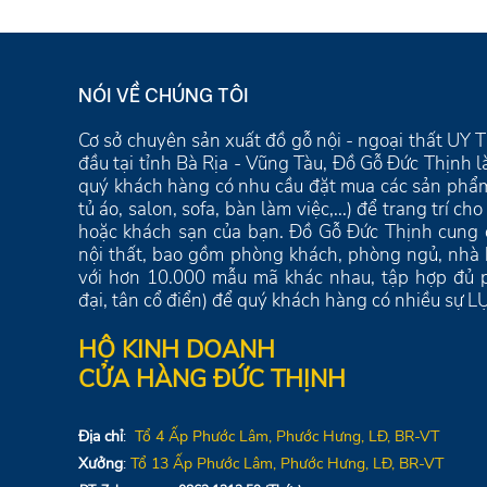
BÀN LÀM VIỆC THÔNG GHÉP - 140
BÀN LÀ
MÃ SP: LV741
đ
3.000.000
1.800.0
-6%
đ
đ
3.200.000
2.200.000
NÓI VỀ CHÚNG TÔI
Cơ sở chuyên sản xuất đồ gỗ nội - ngoại thất U
đầu tại tỉnh Bà Rịa - Vũng Tàu, Đồ Gỗ Đức Thịnh 
quý khách hàng có nhu cầu đặt mua các sản phẩm
tủ áo, salon, sofa, bàn làm việc,...) để trang trí c