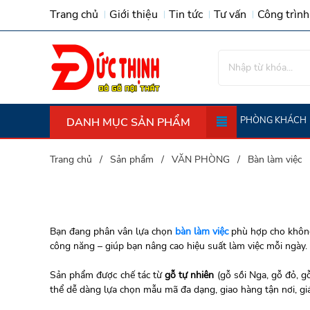
Trang chủ
Giới thiệu
Tin tức
Tư vấn
Công trình
PHÒNG KHÁCH
DANH MỤC SẢN PHẨM
Trường Kỷ (tràng Kỷ) - Ghế Giường G
Trang chủ
Sản phẩm
VĂN PHÒNG
Bàn làm việc
Bạn đang phân vân lựa chọn
bàn làm việc
phù hợp cho không
công năng – giúp bạn nâng cao hiệu suất làm việc mỗi ngày.
Sản phẩm được chế tác từ
gỗ tự nhiên
(gỗ sồi Nga, gỗ đỏ, gỗ
thể dễ dàng lựa chọn mẫu mã đa dạng, giao hàng tận nơi, giá