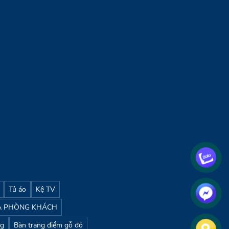
tin
 Hành