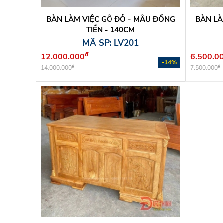
BÀN LÀM VIỆC GỖ ĐỎ - MẪU ĐỒNG
BÀN LÀ
TIỀN - 140CM
MÃ SP: LV201
đ
12.000.000
6.500.0
-14%
đ
đ
14.000.000
7.500.000