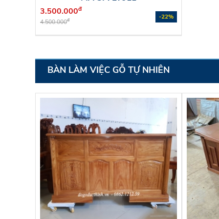
đ
3.500.000
-22%
đ
4.500.000
BÀN LÀM VIỆC GỖ TỰ NHIÊN