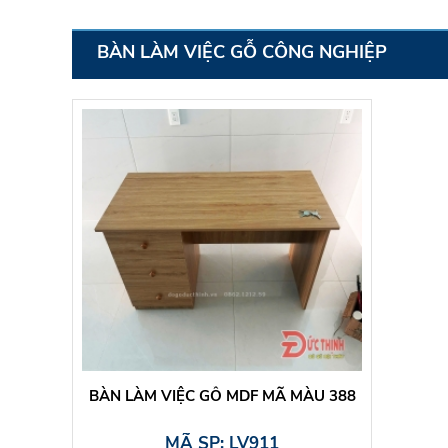
BÀN LÀM VIỆC GỖ CÔNG NGHIỆP
BÀN LÀM VIỆC GỖ MDF MÃ MÀU 388
MÃ SP: LV911