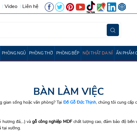
Video
Liên hệ
PHÒNG NGỦ
PHÒNG THỜ
PHÒNG BẾP
NỘI THẤT DA NỈ
ẤN PHẨM 
ấp Gọn
BÀN LÀM VIỆC
 gian sống hoặc văn phòng? Tại
Đồ Gỗ Đức Thịnh
, chúng tôi cung cấp
 hương đá,...) và
gỗ công nghiệp MDF
chất lượng cao, đảm bảo độ bền v
 tại xưởng.