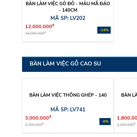
BÀN LÀM VIỆC GỖ ĐỎ - MẪU MÃ ĐÁO
- 140CM
MÃ SP: LV202
đ
12.000.000
-14%
đ
14.000.000
BÀN LÀM VIỆC GỖ CAO SU