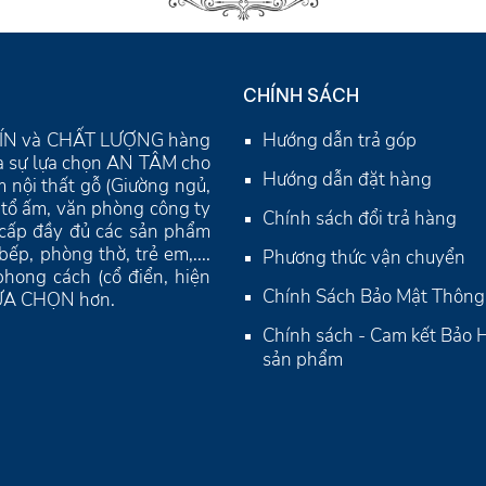
M VIỆC THÔNG GHÉP - 110
MÃ SP: LV701
đ
00
-18%
CHÍNH SÁCH
Y TÍN và CHẤT LƯỢNG hàng
Hướng dẫn trả góp
là sự lựa chọn AN TÂM cho
Hướng dẫn đặt hàng
 nội thất gỗ (Giường ngủ,
ho tổ ấm, văn phòng công ty
Chính sách đổi trả hàng