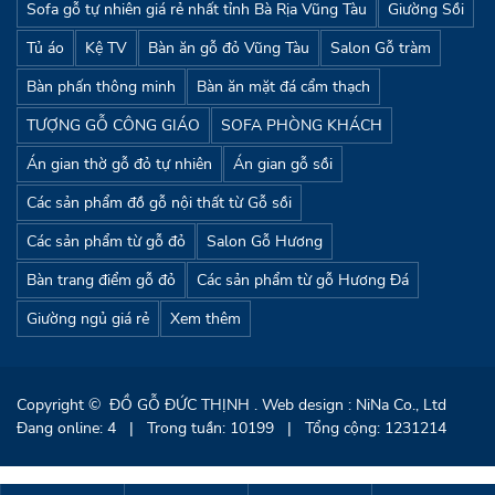
Sofa gỗ tự nhiên giá rẻ nhất tỉnh Bà Rịa Vũng Tàu
Giường Sồi
Tủ áo
Kệ TV
Bàn ăn gỗ đỏ Vũng Tàu
Salon Gỗ tràm
Bàn phấn thông minh
Bàn ăn mặt đá cẩm thạch
TƯỢNG GỖ CÔNG GIÁO
SOFA PHÒNG KHÁCH
Án gian thờ gỗ đỏ tự nhiên
Án gian gỗ sồi
Các sản phẩm đồ gỗ nội thất từ Gỗ sồi
Các sản phẩm từ gỗ đỏ
Salon Gỗ Hương
Bàn trang điểm gỗ đỏ
Các sản phẩm từ gỗ Hương Đá
Giường ngủ giá rẻ
Xem thêm
Copyright ©
ĐỒ GỖ ĐỨC THỊNH
. Web design : NiNa Co., Ltd
Đang online: 4
|
Trong tuần: 10199
|
Tổng cộng: 1231214