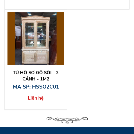
TỦ HỒ SƠ GỖ SỒI - 2
CÁNH - 1M2
MÃ SP: HSSO2C01
Liên hệ