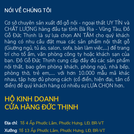
NÓI VỀ CHÚNG TÔI
Cơ sở chuyên sản xuất đồ gỗ nội - ngoại thất UY TÍN và
CHẤT LƯỢNG hàng đầu tại tỉnh Bà Rịa - Vũng Tàu, Đồ
Gỗ Đức Thịnh là sự lựa chọn AN TÂM cho quý khách
hàng có nhu cầu đặt mua các sản phẩm nội thất gỗ
(Giường ngủ, tủ áo, salon, sofa, bàn làm việc,...) để trang
trí cho tổ ấm, văn phòng công ty hoặc khách sạn của
bạn. Đồ Gỗ Đức Thịnh cung cấp đầy đủ các sản phẩm
nội thất, bao gồm phòng khách, phòng ngủ, nhà bếp,
phòng thờ, trẻ em,.... với hơn 10.000 mẫu mã khác
nhau, tập hợp đủ phong cách (cổ điển, hiện đại, tân cổ
điển) để quý khách hàng có nhiều sự LỰA CHỌN hơn.
HỘ KINH DOANH
CỬA HÀNG ĐỨC THỊNH
Địa chỉ
:
Tổ 4
Ấp Phước Lâm, Phước Hưng,
LĐ
, BR-VT
Xưởng
:
Tổ 13
Ấp Phước Lâm, Phước Hưng, LĐ, BR-VT