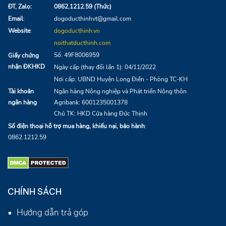
ĐT, Zalo:
0862.1212.59 (Thức)
Email
:
dogoducthinhvt@gmail.com
Website
:
dogoducthinh.vn
noithatducthinh.com
Số: 49F8006959
Giấy chứng
nhận ĐKHKD
Ngày cấp (thay đổi lần 1): 04/11/2022
Nơi cấp: UBND Huyện Long Điền - Phòng TC-KH
Tài khoản
Ngân hàng Nông nghiệp và Phát triển Nông thôn
ngân hàng
Agribank:
6001235001378
Chủ TK: HKD Cửa hàng Đức Thịnh
Số điện thoại hỗ trợ mua hàng, khiếu nại, bảo hành
:
0862.1212.59
CHÍNH SÁCH
Hướng dẫn trả góp