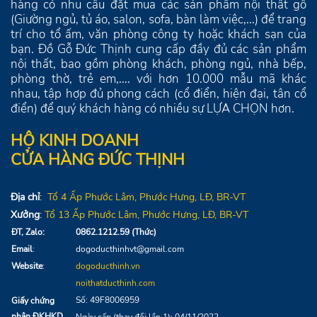
hàng có nhu cầu đặt mua các sản phẩm nội thất gỗ
(Giường ngủ, tủ áo, salon, sofa, bàn làm việc,...) để trang
trí cho tổ ấm, văn phòng công ty hoặc khách sạn của
bạn. Đồ Gỗ Đức Thịnh cung cấp đầy đủ các sản phẩm
nội thất, bao gồm phòng khách, phòng ngủ, nhà bếp,
phòng thờ, trẻ em,.... với hơn 10.000 mẫu mã khác
nhau, tập hợp đủ phong cách (cổ điển, hiện đại, tân cổ
điển) để quý khách hàng có nhiều sự LỰA CHỌN hơn.
HỘ KINH DOANH
CỬA HÀNG ĐỨC THỊNH
Địa chỉ
:
Tổ 4
Ấp Phước Lâm, Phước Hưng,
LĐ
, BR-VT
Xưởng
:
Tổ 13
Ấp Phước Lâm, Phước Hưng, LĐ, BR-VT
ĐT, Zalo:
0862.1212.59 (Thức)
Email
:
dogoducthinhvt@gmail.com
Website
:
dogoducthinh.vn
noithatducthinh.com
Số: 49F8006959
Giấy chứng
nhận ĐKHKD
Ngày cấp (thay đổi lần 1): 04/11/2022