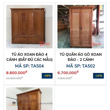
TỦ ÁO XOAN ĐÀO 4
TỦ QUẦN ÁO GỖ XOAN
CÁNH (ĐẦY ĐỦ CÁC MẪU)
ĐÀO - 2 CÁNH
MÃ SP: TA504
MÃ SP: TA502
đ
đ
8.800.000
6.700.000
-16%
-14%
đ
đ
10.500.000
7.800.000