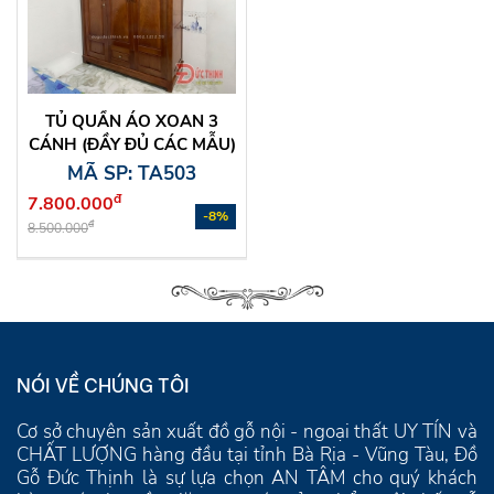
TỦ QUẦN ÁO XOAN 3
CÁNH (ĐẦY ĐỦ CÁC MẪU)
MÃ SP: TA503
đ
7.800.000
-8%
đ
8.500.000
NÓI VỀ CHÚNG TÔI
Cơ sở chuyên sản xuất đồ gỗ nội - ngoại thất UY TÍN và
CHẤT LƯỢNG hàng đầu tại tỉnh Bà Rịa - Vũng Tàu, Đồ
Gỗ Đức Thịnh là sự lựa chọn AN TÂM cho quý khách