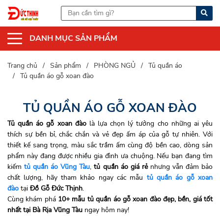
DANH MỤC SẢN PHẨM
Trang chủ
Sản phẩm
PHÒNG NGỦ
Tủ quần áo
Tủ quần áo gỗ xoan đào
TỦ QUẦN ÁO GỖ XOAN ĐÀO
Tủ quần áo gỗ xoan đào
là lựa chọn lý tưởng cho những ai yêu
thích sự bền bỉ, chắc chắn và vẻ đẹp ấm áp của gỗ tự nhiên. Với
thiết kế sang trọng, màu sắc trầm ấm cùng độ bền cao, dòng sản
phẩm này đang được nhiều gia đình ưa chuộng. Nếu bạn đang tìm
kiếm
tủ quần áo Vũng Tàu
,
tủ quần áo giá rẻ
nhưng vẫn đảm bảo
chất lượng, hãy tham khảo ngay các mẫu
tủ quần áo gỗ xoan
đào
tại
Đồ Gỗ Đức Thịnh
.
Cùng khám phá
1
0+ mẫu tủ quần áo gỗ xoan đào đẹp, bền, giá tốt
nhất tại Bà Rịa Vũng Tàu
ngay hôm nay!