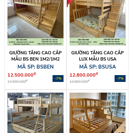
GIƯỜNG TẦNG CAO CẤP
GIƯỜNG TẦNG CAO CẤP
MẪU BS BEN 1M2/1M2
LUX MẪU BS USA
1M2/1M4
MÃ SP: BSBEN
MÃ SP: BSUSA
đ
đ
12.500.000
12.800.000
-7%
-7%
đ
đ
13.500.000
13.800.000