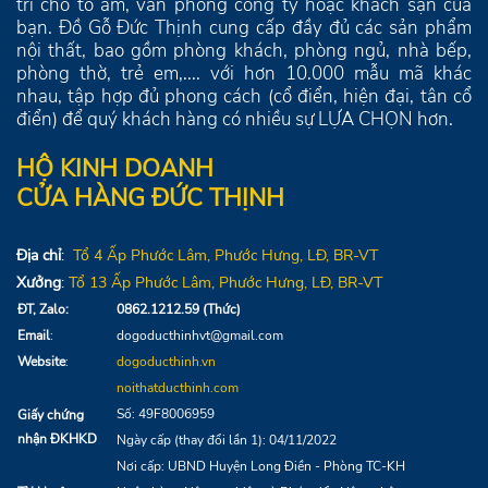
trí cho tổ ấm, văn phòng công ty hoặc khách sạn của
bạn. Đồ Gỗ Đức Thịnh cung cấp đầy đủ các sản phẩm
nội thất, bao gồm phòng khách, phòng ngủ, nhà bếp,
phòng thờ, trẻ em,.... với hơn 10.000 mẫu mã khác
nhau, tập hợp đủ phong cách (cổ điển, hiện đại, tân cổ
điển) để quý khách hàng có nhiều sự LỰA CHỌN hơn.
HỘ KINH DOANH
CỬA HÀNG ĐỨC THỊNH
Địa chỉ
:
Tổ 4
Ấp Phước Lâm, Phước Hưng,
LĐ
, BR-VT
Xưởng
:
Tổ 13
Ấp Phước Lâm, Phước Hưng, LĐ, BR-VT
ĐT, Zalo:
0862.1212.59 (Thức)
Email
:
dogoducthinhvt@gmail.com
Website
:
dogoducthinh.vn
noithatducthinh.com
Số: 49F8006959
Giấy chứng
nhận ĐKHKD
Ngày cấp (thay đổi lần 1): 04/11/2022
Nơi cấp: UBND Huyện Long Điền - Phòng TC-KH