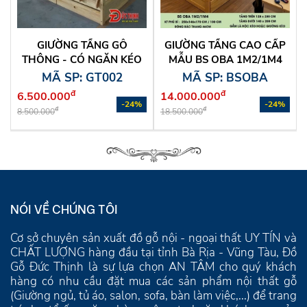
GIƯỜNG TẦNG GỖ
GIƯỜNG TẦNG CAO CẤP
THÔNG - CÓ NGĂN KÉO
MẪU BS OBA 1M2/1M4
MÃ SP: GT002
MÃ SP: BSOBA
đ
đ
6.500.000
14.000.000
-24%
-24%
đ
đ
8.500.000
18.500.000
NÓI VỀ CHÚNG TÔI
Cơ sở chuyên sản xuất đồ gỗ nội - ngoại thất UY TÍN và
CHẤT LƯỢNG hàng đầu tại tỉnh Bà Rịa - Vũng Tàu, Đồ
Gỗ Đức Thịnh là sự lựa chọn AN TÂM cho quý khách
hàng có nhu cầu đặt mua các sản phẩm nội thất gỗ
(Giường ngủ, tủ áo, salon, sofa, bàn làm việc,...) để trang