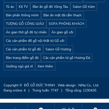
Tủ áo
Kệ TV
Bàn ăn gỗ đỏ Vũng Tàu
Salon Gỗ tràm
Bàn phấn thông minh
Bàn ăn mặt đá cẩm thạch
TƯỢNG GỖ CÔNG GIÁO
SOFA PHÒNG KHÁCH
Án gian thờ gỗ đỏ tự nhiên
Án gian gỗ sồi
Các sản phẩm đồ gỗ nội thất từ Gỗ sồi
Các sản phẩm từ gỗ đỏ
Salon Gỗ Hương
Bàn trang điểm gỗ đỏ
Các sản phẩm từ gỗ Hương Đá
Giường ngủ giá rẻ
Xem thêm
Copyright ©
ĐỒ GỖ ĐỨC THỊNH
. Web design : NiNa Co., Ltd
Đang online: 4
|
Trong tuần: 7747
|
Tổng cộng: 1230435