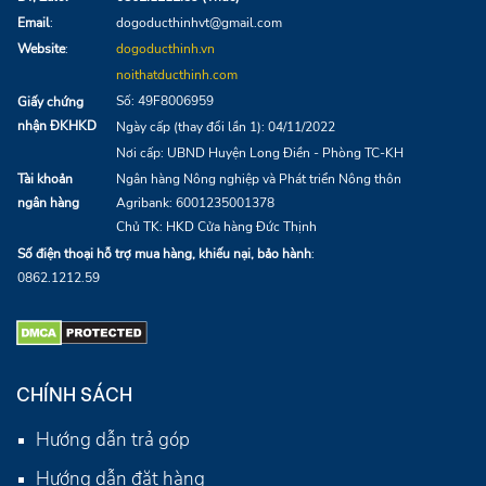
Email
:
dogoducthinhvt@gmail.com
Website
:
dogoducthinh.vn
noithatducthinh.com
Số: 49F8006959
Giấy chứng
nhận ĐKHKD
Ngày cấp (thay đổi lần 1): 04/11/2022
Nơi cấp: UBND Huyện Long Điền - Phòng TC-KH
Tài khoản
Ngân hàng Nông nghiệp và Phát triển Nông thôn
ngân hàng
Agribank:
6001235001378
Chủ TK: HKD Cửa hàng Đức Thịnh
Số điện thoại hỗ trợ mua hàng, khiếu nại, bảo hành
:
0862.1212.59
CHÍNH SÁCH
Hướng dẫn trả góp
Hướng dẫn đặt hàng