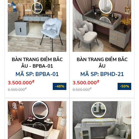
BÀN TRANG ĐIỂM BẮC
BÀN TRANG ĐIỂM BẮC
ÂU - BPBA-01
ÂU
MÃ SP: BPBA-01
MÃ SP: BPHD-21
đ
đ
3.500.000
3.500.000
-46%
-59%
đ
đ
6.500.000
8.500.000