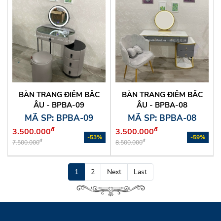
BÀN TRANG ĐIỂM BẮC
BÀN TRANG ĐIỂM BẮC
ÂU - BPBA-09
ÂU - BPBA-08
MÃ SP: BPBA-09
MÃ SP: BPBA-08
đ
đ
3.500.000
3.500.000
-53%
-59%
đ
đ
7.500.000
8.500.000
1
2
Next
Last