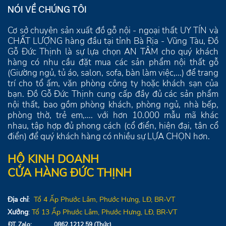
NÓI VỀ CHÚNG TÔI
Cơ sở chuyên sản xuất đồ gỗ nội - ngoại thất UY TÍN và
CHẤT LƯỢNG hàng đầu tại tỉnh Bà Rịa - Vũng Tàu, Đồ
Gỗ Đức Thịnh là sự lựa chọn AN TÂM cho quý khách
hàng có nhu cầu đặt mua các sản phẩm nội thất gỗ
(Giường ngủ, tủ áo, salon, sofa, bàn làm việc,...) để trang
trí cho tổ ấm, văn phòng công ty hoặc khách sạn của
bạn. Đồ Gỗ Đức Thịnh cung cấp đầy đủ các sản phẩm
nội thất, bao gồm phòng khách, phòng ngủ, nhà bếp,
phòng thờ, trẻ em,.... với hơn 10.000 mẫu mã khác
nhau, tập hợp đủ phong cách (cổ điển, hiện đại, tân cổ
điển) để quý khách hàng có nhiều sự LỰA CHỌN hơn.
HỘ KINH DOANH
CỬA HÀNG ĐỨC THỊNH
Địa chỉ
:
Tổ 4
Ấp Phước Lâm, Phước Hưng,
LĐ
, BR-VT
Xưởng
:
Tổ 13
Ấp Phước Lâm, Phước Hưng, LĐ, BR-VT
ĐT, Zalo:
0862.1212.59 (Thức)