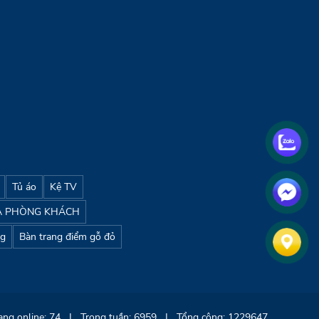
Tủ áo
Kệ TV
A PHÒNG KHÁCH
ng
Bàn trang điểm gỗ đỏ
ang online: 74
|
Trong tuần: 6959
|
Tổng cộng: 1229647