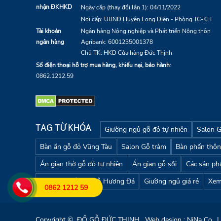
nhận ĐKHKD
Ngày cấp (thay đổi lần 1): 04/11/2022
Nơi cấp: UBND Huyện Long Điền - Phòng TC-KH
Tài khoản
Ngân hàng Nông nghiệp và Phát triển Nông thôn
ngân hàng
Agribank:
6001235001378
Chủ TK: HKD Cửa hàng Đức Thịnh
Số điện thoại hỗ trợ mua hàng, khiếu nại, bảo hành
:
0862.1212.59
TAG TỪ KHÓA
Giường ngủ gỗ đỏ tự nhiên
Salon 
Bàn ăn gỗ đỏ Vũng Tàu
Salon Gỗ tràm
Bàn phấn thô
Án gian thờ gỗ đỏ tự nhiên
Án gian gỗ sồi
Các sản ph
Các sản phẩm từ gỗ Hương Đá
Giường ngủ giá rẻ
Xem
0862 1212 59
Copyright ©
ĐỒ GỖ ĐỨC THỊNH
. Web design : NiNa Co., 