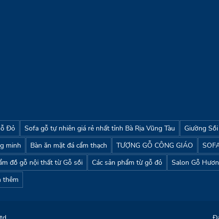
Gỗ Đỏ
Sofa gỗ tự nhiên giá rẻ nhất tỉnh Bà Rịa Vũng Tàu
Giường Sồi
ng minh
Bàn ăn mặt đá cẩm thạch
TƯỢNG GỖ CÔNG GIÁO
SOF
ẩm đồ gỗ nội thất từ Gỗ sồi
Các sản phẩm từ gỗ đỏ
Salon Gỗ Hươ
 thêm
Ltd
Đ