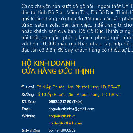
Cơ sở chuyên sản xuất đồ gỗ nội - ngoại thất U
đầu tại tỉnh Bà Rịa - Vũng Tàu, Đồ Gỗ Đức Thịnh 
quý khách hàng có nhu cầu đặt mua các sản phẩm
tủ áo, salon, sofa, bàn làm việc,...) để trang trí c
hoặc khách sạn của bạn. Đồ Gỗ Đức Thịnh cung
nội thất, bao gồm phòng khách, phòng ngủ, nhà bế
với hơn 10.000 mẫu mã khác nhau, tập hợp đủ p
đại, tân cổ điển) để quý khách hàng có nhiều sự
HỘ KINH DOANH
CỬA HÀNG ĐỨC THỊNH
Địa chỉ
:
Tổ 4
Ấp Phước Lâm, Phước Hưng,
LĐ
, BR-VT
Xưởng
:
Tổ 13
Ấp Phước Lâm, Phước Hưng, LĐ, BR-VT
ĐT, Zalo:
0862.1212.59 (Thức)
Email
:
dogoducthinhvt@gmail.com
Website
:
dogoducthinh.vn
noithatducthinh.com
Số: 49F8006959
Giấy chứng