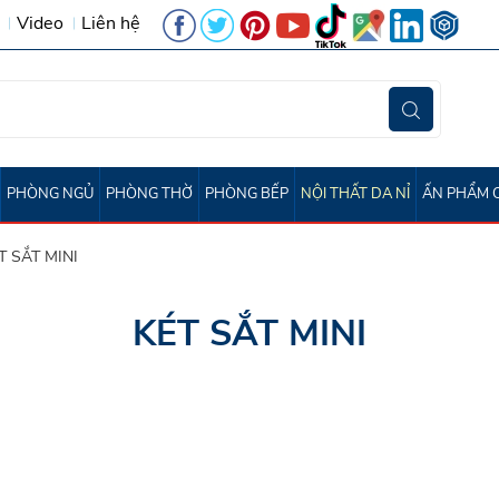
Video
Liên hệ
PHÒNG NGỦ
PHÒNG THỜ
PHÒNG BẾP
NỘI THẤT DA NỈ
ẤN PHẨM 
ấp Gọn
T SẮT MINI
KÉT SẮT MINI