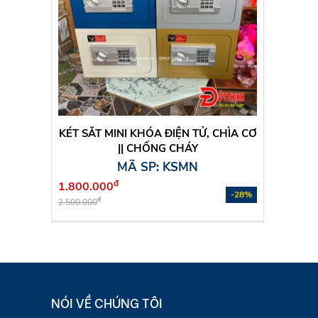
KÉT SẮT MINI KHÓA ĐIỆN TỬ, CHÌA CƠ
|| CHỐNG CHÁY
MÃ SP: KSMN
đ
1.800.000
-28%
đ
2.500.000
NÓI VỀ CHÚNG TÔI