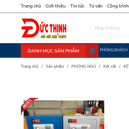
Trang chủ
Giới thiệu
Tin tức
Tư vấn
Công trình
PHÒNG KHÁCH
DANH MỤC SẢN PHẨM
Trường Kỷ (tràng Kỷ) - Ghế Giường G
Trang chủ
Sản phẩm
PHÒNG NGỦ
Két sắt
KÉ