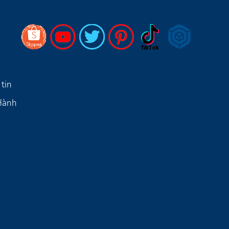
tin
 Hành