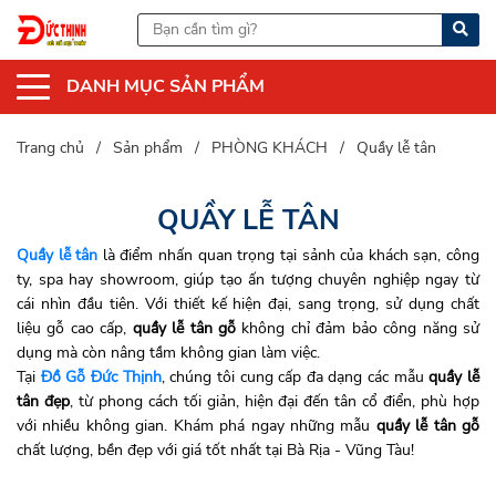
DANH MỤC SẢN PHẨM
Trang chủ
Sản phẩm
PHÒNG KHÁCH
Quầy lễ tân
QUẦY LỄ TÂN
Quầy lễ tân
là điểm nhấn quan trọng tại sảnh của khách sạn, công
ty, spa hay showroom, giúp tạo ấn tượng chuyên nghiệp ngay từ
cái nhìn đầu tiên. Với thiết kế hiện đại, sang trọng, sử dụng chất
liệu gỗ cao cấp,
quầy lễ tân gỗ
không chỉ đảm bảo công năng sử
dụng mà còn nâng tầm không gian làm việc.
Tại
Đồ Gỗ Đức Thịnh
, chúng tôi cung cấp đa dạng các mẫu
quầy lễ
tân đẹp
, từ phong cách tối giản, hiện đại đến tân cổ điển, phù hợp
với nhiều không gian. Khám phá ngay những mẫu
quầy lễ tân gỗ
chất lượng, bền đẹp với giá tốt nhất tại Bà Rịa - Vũng Tàu!