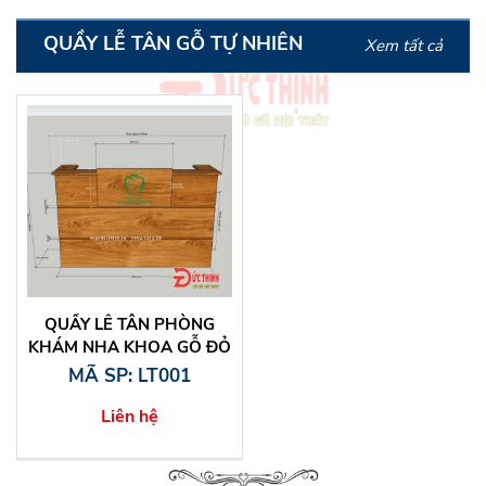
QUẦY LỄ TÂN GỖ TỰ NHIÊN
Xem tất cả
QUẦY LỄ TÂN PHÒNG
KHÁM NHA KHOA GỖ ĐỎ
TỰ NHIÊN
MÃ SP: LT001
Liên hệ