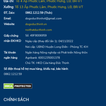
Địa chỉ
:
Tổ 4
Ấp Phước Lâm, Phước Hưng,
LĐ
, BR-VT
Xưởng
:
Tổ 13
Ấp Phước Lâm, Phước Hưng, LĐ, BR-VT
ĐT, Zalo:
0862.1212.59 (Thức)
Email
:
dogoducthinhvt@gmail.com
Website
:
dogoducthinh.vn
noithatducthinh.com
Số: 49F8006959
Giấy chứng
nhận ĐKHKD
Ngày cấp (thay đổi lần 1): 04/11/2022
Nơi cấp: UBND Huyện Long Điền - Phòng TC-KH
Tài khoản
Ngân hàng Nông nghiệp và Phát triển Nông thôn
ngân hàng
Agribank:
6001235001378
Chủ TK: HKD Cửa hàng Đức Thịnh
Số điện thoại hỗ trợ mua hàng, khiếu nại, bảo hành
:
0862.1212.59
CHÍNH SÁCH