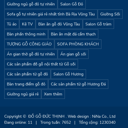
Giường ngủ gỗ đỏ tự nhiên
Salon Gỗ Đỏ
Sofa gỗ tự nhiên giá rẻ nhất tỉnh Bà Rịa Vũng Tàu
Giường Sồi
Tủ áo
Kệ TV
Bàn ăn gỗ đỏ Vũng Tàu
Salon Gỗ tràm
Bàn phấn thông minh
Bàn ăn mặt đá cẩm thạch
TƯỢNG GỖ CÔNG GIÁO
SOFA PHÒNG KHÁCH
Án gian thờ gỗ đỏ tự nhiên
Án gian gỗ sồi
Các sản phẩm đồ gỗ nội thất từ Gỗ sồi
Các sản phẩm từ gỗ đỏ
Salon Gỗ Hương
Bàn trang điểm gỗ đỏ
Các sản phẩm từ gỗ Hương Đá
Giường ngủ giá rẻ
Xem thêm
Copyright ©
ĐỒ GỖ ĐỨC THỊNH
. Web design : NiNa Co., Ltd
Đang online: 11
|
Trong tuần: 7652
|
Tổng cộng: 1230340