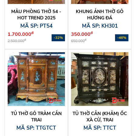
MẪU PHÒNG THỜ 54 -
KHUNG ẢNH THỜ GỖ
HOT TREND 2025
HƯƠNG ĐÁ
MÃ SP: PT54
MÃ SP: KH301
đ
đ
1.700.000
350.000
-32%
-46%
đ
đ
2.500.000
650.000
TỦ THỜ GỖ TRÀM CẨN
TỦ THỜ CẨN (KHẢM) ỐC
TRAI
XÀ CỪ, TRAI
MÃ SP: TTGTCT
MÃ SP: TTCT