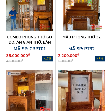
COMBO PHÒNG THỜ GỖ
MẪU PHÒNG THỜ 32
ĐỎ: ÁN GIAN THỜ, BÀN
THỜ TREO TƯỜNG, ĐÈN
MÃ SP: CBPT01
MÃ SP: PT32
TRANH TRÚC CHỈ
đ
đ
35.000.000
2.200.000
-17%
47%
đ
đ
42.000.000
1.500.000