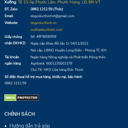
Xưởng
:
Tổ 13
Ấp Phước Lâm, Phước Hưng, LĐ, BR-VT
ĐT, Zalo:
0862.1212.59 (Thức)
Email
:
dogoducthinhvt@gmail.com
Website
:
dogoducthinh.vn
noithatducthinh.com
Số: 49F8006959
Giấy chứng
nhận ĐKHKD
Ngày cấp (thay đổi lần 1): 04/11/2022
Nơi cấp: UBND Huyện Long Điền - Phòng TC-KH
Tài khoản
Ngân hàng Nông nghiệp và Phát triển Nông thôn
ngân hàng
Agribank:
6001235001378
Chủ TK: HKD Cửa hàng Đức Thịnh
Số điện thoại hỗ trợ mua hàng, khiếu nại, bảo hành
:
0862.1212.59
CHÍNH SÁCH
Hướng dẫn trả góp