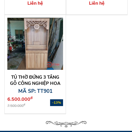
Liên hệ
Liên hệ
TỦ THỜ ĐỨNG 3 TẦNG
GỖ CÔNG NGHIỆP HOA
VĂN SANG TRỌNG CHO
MÃ SP: TT901
CHUNG CƯ
đ
6.500.000
-13%
đ
7.500.000