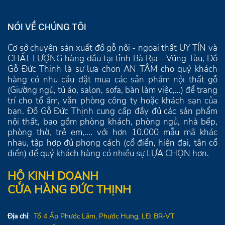
NÓI VỀ CHÚNG TÔI
Cơ sở chuyên sản xuất đồ gỗ nội - ngoại thất UY TÍN và
CHẤT LƯỢNG hàng đầu tại tỉnh Bà Rịa - Vũng Tàu, Đồ
Gỗ Đức Thịnh là sự lựa chọn AN TÂM cho quý khách
hàng có nhu cầu đặt mua các sản phẩm nội thất gỗ
(Giường ngủ, tủ áo, salon, sofa, bàn làm việc,...) để trang
trí cho tổ ấm, văn phòng công ty hoặc khách sạn của
bạn. Đồ Gỗ Đức Thịnh cung cấp đầy đủ các sản phẩm
nội thất, bao gồm phòng khách, phòng ngủ, nhà bếp,
phòng thờ, trẻ em,.... với hơn 10.000 mẫu mã khác
nhau, tập hợp đủ phong cách (cổ điển, hiện đại, tân cổ
điển) để quý khách hàng có nhiều sự LỰA CHỌN hơn.
HỘ KINH DOANH
CỬA HÀNG ĐỨC THỊNH
Địa chỉ
:
Tổ 4
Ấp Phước Lâm, Phước Hưng,
LĐ
, BR-VT