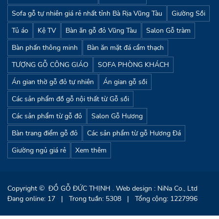
Sofa gỗ tự nhiên giá rẻ nhất tỉnh Bà Rịa Vũng Tàu
Giường Sồi
Tủ áo
Kệ TV
Bàn ăn gỗ đỏ Vũng Tàu
Salon Gỗ tràm
Bàn phấn thông minh
Bàn ăn mặt đá cẩm thạch
TƯỢNG GỖ CÔNG GIÁO
SOFA PHÒNG KHÁCH
Án gian thờ gỗ đỏ tự nhiên
Án gian gỗ sồi
Các sản phẩm đồ gỗ nội thất từ Gỗ sồi
Các sản phẩm từ gỗ đỏ
Salon Gỗ Hương
Bàn trang điểm gỗ đỏ
Các sản phẩm từ gỗ Hương Đá
Giường ngủ giá rẻ
Xem thêm
Copyright ©
ĐỒ GỖ ĐỨC THỊNH
. Web design : NiNa Co., Ltd
Đang online: 17
|
Trong tuần: 5308
|
Tổng cộng: 1227996