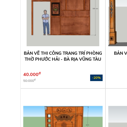
BẢN VẼ THI CÔNG TRANG TRÍ PHÒNG
BẢN 
THỜ PHƯỚC HẢI - BÀ RỊA VŨNG TÀU
đ
40.000
-20%
đ
50.000