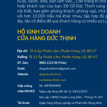
tủ áo, salon, sofa, bàn làm việc,...) để trang trí c
hoặc khách sạn của bạn. Đồ Gỗ Đức Thịnh cung
nội thất, bao gồm phòng khách, phòng ngủ, nhà bế
với hơn 10.000 mẫu mã khác nhau, tập hợp đủ p
đại, tân cổ điển) để quý khách hàng có nhiều sự
HỘ KINH DOANH
CỬA HÀNG ĐỨC THỊNH
Địa chỉ
:
Tổ 4
Ấp Phước Lâm, Phước Hưng,
LĐ
, BR-VT
Xưởng
:
Tổ 13
Ấp Phước Lâm, Phước Hưng, LĐ, BR-VT
ĐT, Zalo:
0862.1212.59 (Thức)
Email
:
dogoducthinhvt@gmail.com
Website
:
dogoducthinh.vn
noithatducthinh.com
Số: 49F8006959
Giấy chứng
nhận ĐKHKD
Ngày cấp (thay đổi lần 1): 04/11/2022
Nơi cấp: UBND Huyện Long Điền - Phòng TC-KH
Tài khoản
Ngân hàng Nông nghiệp và Phát triển Nông thôn