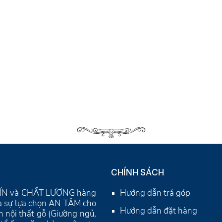
CHÍNH SÁCH
Y TÍN và CHẤT LƯỢNG hàng
Hướng dẫn trả góp
là sự lựa chọn AN TÂM cho
Hướng dẫn đặt hàng
 nội thất gỗ (Giường ngủ,