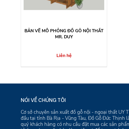
BẢN VẼ MÔ PHỎNG ĐỒ GỖ NỘI THẤT
MR. DUY
Liên hệ
NÓI VỀ CHÚNG TÔI
Cơ sở chuyên sản xuất đồ gỗ nội - ngoại thất U
đầu tại tỉnh Bà Rịa - Vũng Tàu, Đồ Gỗ Đức Thịnh 
quý khách hàng có nhu cầu đặt mua các sản phẩm