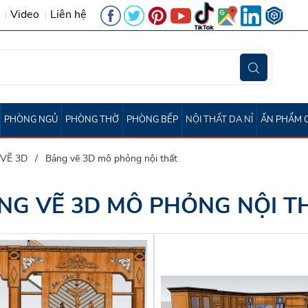
Video
Liên hệ
PHÒNG NGỦ
PHÒNG THỜ
PHÒNG BẾP
NỘI THẤT DA NỈ
ẤN PHẨM 
ấp Gọn
VẼ 3D
Bảng vẽ 3D mô phỏng nội thất
NG VẼ 3D MÔ PHỎNG NỘI T