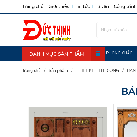
Trang chủ
Giới thiệu
Tin tức
Tư vấn
Công trình
PHÒNG KHÁCH
DANH MỤC SẢN PHẨM
Trường Kỷ (tràng Kỷ) - Ghế Giường G
Trang chủ
Sản phẩm
THIẾT KẾ - THI CÔNG
BẢN 
BẢ