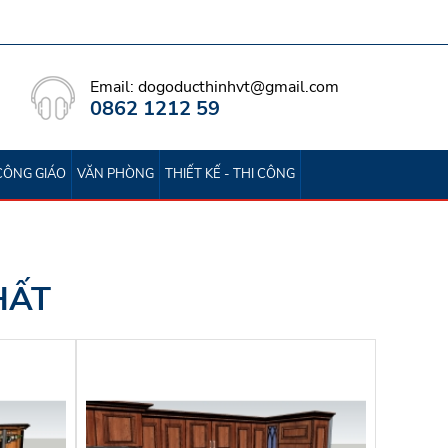
Email: dogoducthinhvt@gmail.com
0862 1212 59
CÔNG GIÁO
VĂN PHÒNG
THIẾT KẾ - THI CÔNG
HẤT