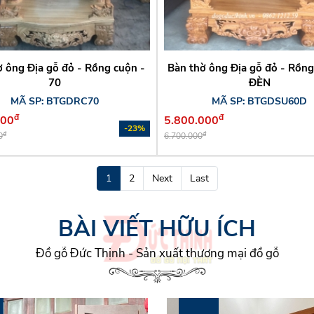
ờ ông Địa gỗ đỏ - Rồng cuộn -
Bàn thờ ông Địa gỗ đỏ - Rồng
70
ĐÈN
MÃ SP: BTGDRC70
MÃ SP: BTGDSU60D
đ
đ
000
5.800.000
-23%
đ
đ
0
6.700.000
1
2
Next
Last
BÀI VIẾT HỮU ÍCH
Đồ gỗ Đức Thịnh - Sản xuất thương mại đồ gỗ