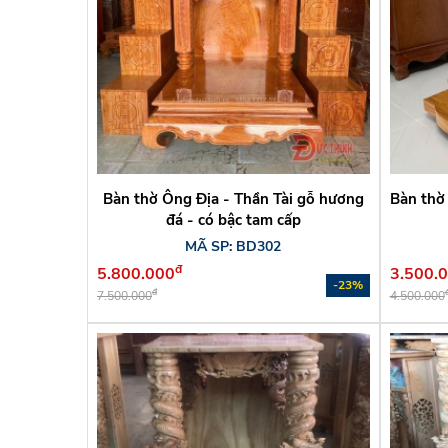
Bàn thờ Ông Địa - Thần Tài gỗ hương
Bàn thờ
đá - có bậc tam cấp
MÃ SP: BD302
đ
5.800.000
3.500.
-23%
đ
7.500.000
4.500.000