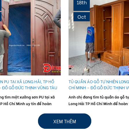
18th
Oct
 PU TẠI XÃ LONG HẢI, TP HỒ
TỦ QUẦN ÁO GỖ TỰ NHIÊN LONG
– ĐỒ GỖ ĐỨC THỊNH VŨNG TÀU
CHÍ MINH – ĐỒ GỖ ĐỨC THỊNH 
ng tìm một xưởng sơn PU tại xã
Anh chị đang tìm tủ quần áo gỗ tự
TP Hồ Chí Minh uy tín để hoàn
Long Hải TP Hồ Chí Minh để hoàn 
phục hồi lại đồ gỗ nội thất?
không gian phòng ngủ? Chúng tôi
– Đồ Gỗ Đức Thịnh...
Đức Thịnh, xưởng mộc uy tín...
XEM THÊM