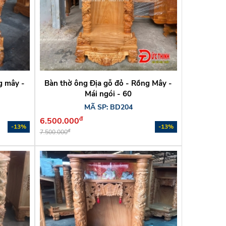
g mây -
Bàn thờ ông Địa gỗ đỏ - Rồng Mây -
Mái ngói - 60
MÃ SP: BD204
đ
6.500.000
-13%
-13%
đ
7.500.000