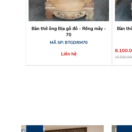
Bàn thờ ông Địa gỗ đỏ - Rồng mây -
Bàn th
70
MÃ SP: BTGDRM70
8.100.
Liên hệ
10.500.00