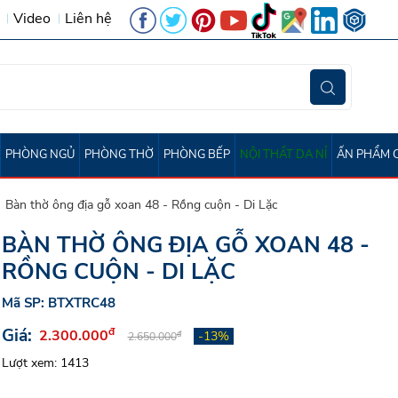
Video
Liên hệ
PHÒNG NGỦ
PHÒNG THỜ
PHÒNG BẾP
NỘI THẤT DA NỈ
ẤN PHẨM 
ấp Gọn
Bàn thờ ông địa gỗ xoan 48 - Rồng cuộn - Di Lặc
BÀN THỜ ÔNG ĐỊA GỖ XOAN 48 -
RỒNG CUỘN - DI LẶC
Mã SP: BTXTRC48
Giá:
đ
2.300.000
-13%
đ
2.650.000
Lượt xem: 1413