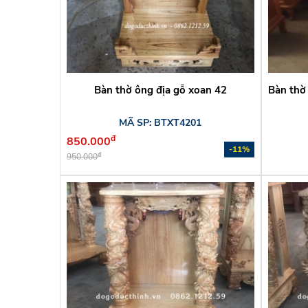
Bàn thờ ông địa gỗ xoan 42
Bàn thờ
MÃ SP: BTXT4201
đ
850.000
-11%
đ
950.000