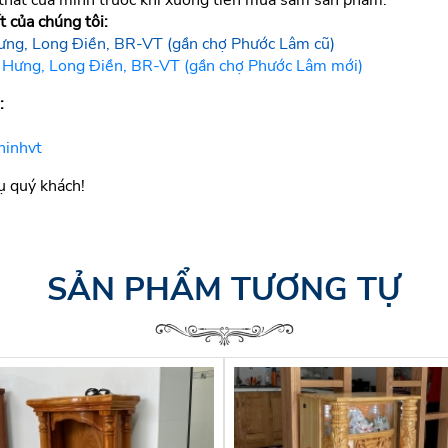
 thất của mình trước khi xuống tiền mua sắm sản phẩm.
 của chúng tôi:
ưng, Long Điền, BR-VT (gần chợ Phước Lâm cũ)
 Hưng, Long Điền, BR-VT (gần chợ Phước Lâm mới)
:
hinhvt
ụ quý khách!
SẢN PHẨM TƯƠNG TỰ