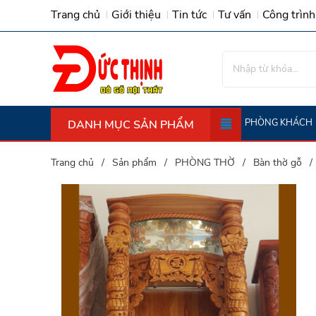
Trang chủ
Giới thiệu
Tin tức
Tư vấn
Công trình
PHÒNG KHÁCH
DANH MỤC SẢN PHẨM
Trường Kỷ (tràng Kỷ) - Ghế Giường G
Trang chủ
Sản phẩm
PHÒNG THỜ
Bàn thờ gỗ