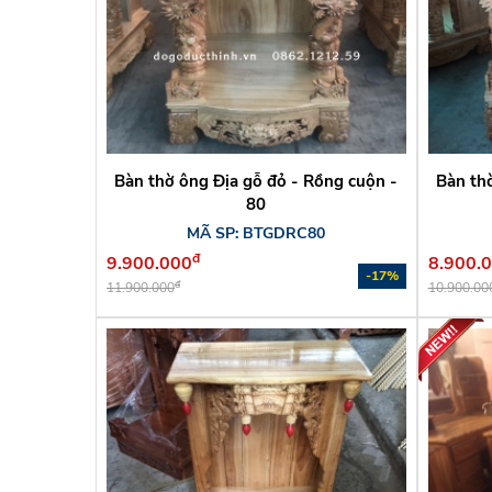
Bàn thờ ông Địa gỗ đỏ - Rồng cuộn -
Bàn th
80
MÃ SP: BTGDRC80
đ
9.900.000
8.900.
-17%
đ
11.900.000
10.900.00