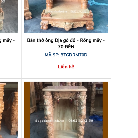
g mây -
Bàn thờ ông Địa gỗ đỏ - Rồng mây -
70 ĐÈN
MÃ SP: BTGDRM70D
Liên hệ