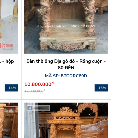
1 - hộp
Bàn thờ ông Địa gỗ đỏ - Rồng cuộn -
80 ĐÈN
MÃ SP: BTGDRC80D
đ
10.800.000
-14%
-16%
đ
12.800.000