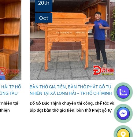
20th
2
Oct
O
GIƯỜN
GỖ CÔ
HỒ CH
Bạn đa
giường
Hải, T
gian p
 HẢI TP HỒ
BÀN THỜ GIA TIÊN, BÀN THỜ PHẬT GỖ TỰ
VŨNG TÀU
NHIÊN TẠI XÃ LONG HẢI – TP HỒ CHÍ MINH
 nhiên tại
Đồ Gỗ Đức Thịnh chuyên thi công, chế tác và
thiện
lắp đặt bàn thờ gia tiên, bàn thờ Phật gỗ tự
 – Đồ Gỗ
nhiên tại xã Long Hải – TP Hồ Chí Minh với
nhiều mẫu mã như...