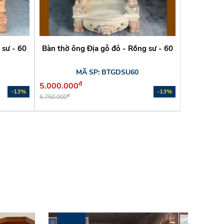
 sư - 60
Bàn thờ ông Địa gỗ đỏ - Rồng sư - 60
MÃ SP: BTGDSU60
đ
5.000.000
-13%
-13%
đ
5.750.000