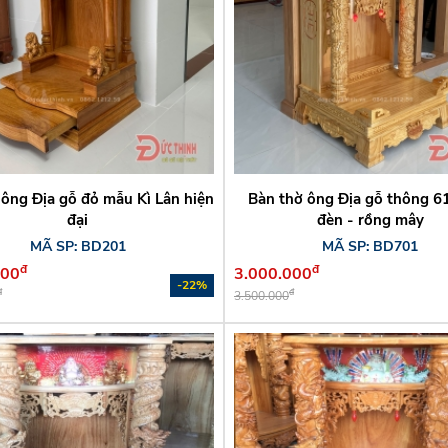
 ông Địa gỗ đỏ mẫu Kì Lân hiện
Bàn thờ ông Địa gỗ thông 6
đại
đèn - rồng mây
MÃ SP: BD201
MÃ SP: BD701
đ
đ
000
3.000.000
-22%
đ
đ
3.500.000