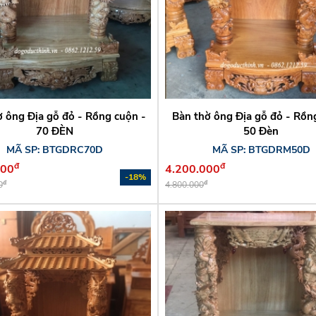
ờ ông Địa gỗ đỏ - Rồng cuộn -
Bàn thờ ông Địa gỗ đỏ - Rồn
70 ĐÈN
50 Đèn
MÃ SP: BTGDRC70D
MÃ SP: BTGDRM50D
đ
đ
000
4.200.000
-18%
đ
đ
0
4.800.000