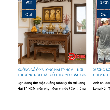
9th
17th
Oct
Oct
XƯỞNG GỖ Ở XÃ LONG HẢI TP.HCM – NƠI
XƯỞNG SƠN
THI CÔNG NỘI THẤT GỖ THEO YÊU CẦU GIÁ
CHÍ MINH 
n - ông
TẬN XƯỞNG
Bạn đang tìm một xưởng mộc uy tín tại Long
Anh chị đa
Hải TP.HCM, nên chọn đơn vị nào? Có những
Long Hải, 
dịch vụ gì? Sản xuất được những loại gỗ
thiện hoặc 
nào? Và đâu là những mẫu...
Chúng tôi 