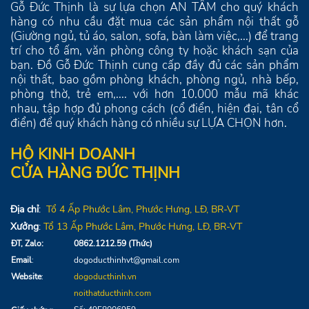
Gỗ Đức Thịnh là sự lựa chọn AN TÂM cho quý khách
hàng có nhu cầu đặt mua các sản phẩm nội thất gỗ
(Giường ngủ, tủ áo, salon, sofa, bàn làm việc,...) để trang
trí cho tổ ấm, văn phòng công ty hoặc khách sạn của
bạn. Đồ Gỗ Đức Thịnh cung cấp đầy đủ các sản phẩm
nội thất, bao gồm phòng khách, phòng ngủ, nhà bếp,
phòng thờ, trẻ em,.... với hơn 10.000 mẫu mã khác
nhau, tập hợp đủ phong cách (cổ điển, hiện đại, tân cổ
điển) để quý khách hàng có nhiều sự LỰA CHỌN hơn.
HỘ KINH DOANH
CỬA HÀNG ĐỨC THỊNH
Địa chỉ
:
Tổ 4
Ấp Phước Lâm, Phước Hưng,
LĐ
, BR-VT
Xưởng
:
Tổ 13
Ấp Phước Lâm, Phước Hưng, LĐ, BR-VT
ĐT, Zalo:
0862.1212.59 (Thức)
Email
:
dogoducthinhvt@gmail.com
Website
:
dogoducthinh.vn
noithatducthinh.com