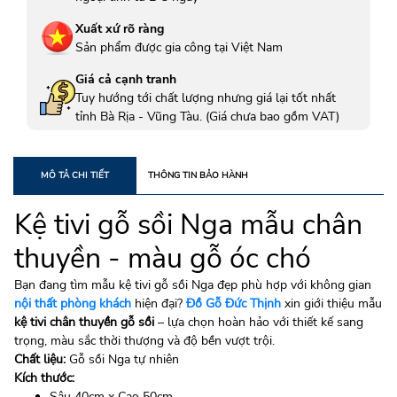
Xuất xứ rõ ràng
Sản phẩm được gia công tại Việt Nam
Giá cả cạnh tranh
Tuy hướng tới chất lượng nhưng giá lại tốt nhất
tỉnh Bà Rịa - Vũng Tàu. (Giá chưa bao gồm VAT)
MÔ TẢ CHI TIẾT
THÔNG TIN BẢO HÀNH
Kệ tivi gỗ sồi Nga mẫu chân
thuyền - màu gỗ óc chó
Bạn đang tìm mẫu kệ tivi gỗ sồi Nga đẹp phù hợp với không gian
nội thất phòng khách
hiện đại?
Đồ Gỗ Đức Thịnh
xin giới thiệu mẫu
kệ tivi chân thuyền gỗ sồi
– lựa chọn hoàn hảo với thiết kế sang
trọng, màu sắc thời thượng và độ bền vượt trội.
Chất liệu:
Gỗ sồi Nga tự nhiên
Kích thước:
Sâu 40cm x Cao 50cm