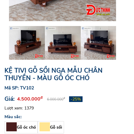
KỆ TIVI GỖ SỒI NGA MẪU CHÂN
THUYỀN - MÀU GỖ ÓC CHÓ
Mã SP: TV102
Giá:
đ
4.500.000
-25%
đ
6.000.000
Lượt xem: 1379
Màu sắc:
Gỗ óc chó
Gỗ sồi