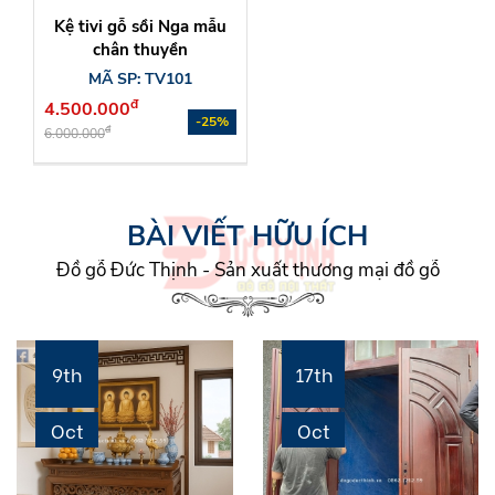
Kệ tivi gỗ sồi Nga mẫu
chân thuyền
MÃ SP: TV101
đ
4.500.000
-25%
đ
6.000.000
BÀI VIẾT HỮU ÍCH
Đồ gỗ Đức Thịnh - Sản xuất thương mại đồ gỗ
TỦ QUẦN ÁO GỖ TỰ NHIÊN
17th
18th
LONG HẢI TP HỒ CHÍ MINH –
ĐỒ GỖ ĐỨC THỊNH VŨNG TÀU
Anh chị đang tìm tủ quần áo gỗ
Oct
Oct
tự nhiên tại Long Hải TP Hồ Chí
Minh để hoàn thiện không gian