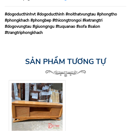
#dogoducthinhvt #dogoducthinh #noithatvungtau #phongtho
#phongkhach #phongbep #thicongtrongoi #ketrangtri
#dogovungtau #giuongngu #tuquanao #sofa #salon
#trangtriphongkhach
SẢN PHẨM TƯƠNG TỰ