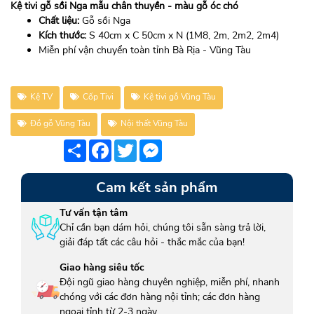
Kệ tivi gỗ sồi Nga mẫu chân thuyền - màu gỗ óc chó
Chất liệu:
Gỗ sồi Nga
Kích thước:
S 40cm x C 50cm x N (1M8, 2m, 2m2, 2m4)
Miễn phí vận chuyển toàn tỉnh Bà Rịa - Vũng Tàu
Kệ TV
Cốp Tivi
Kệ tivi gỗ Vũng Tàu
Đồ gỗ Vũng Tàu
Nội thất Vũng Tàu
Share
Facebook
Twitter
Messenger
Cam kết sản phẩm
Tư vấn tận tâm
Chỉ cần bạn dám hỏi, chúng tôi sẵn sàng trả lời,
giải đáp tất các câu hỏi - thắc mắc của bạn!
Giao hàng siêu tốc
Đội ngũ giao hàng chuyên nghiệp, miễn phí, nhanh
chóng với các đơn hàng nội tỉnh; các đơn hàng
ngoại tỉnh từ 2-3 ngày