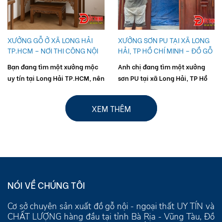
phòng ngủ? Chúng tôi – Đồ Gỗ
Đức Thịnh, xưởng mộc uy tín...
XƯỞNG SƠN PU TẠI XÃ LONG
HẢI, TP HỒ CHÍ MINH – ĐỒ GỖ
ĐỨC THỊNH VŨNG TÀU
Anh chị đang tìm một xưởng
sơn PU tại xã Long Hải, TP Hồ
Chí Minh uy tín để hoàn thiện
hoặc phục hồi lại đồ gỗ nội
XEM THÊM
thất? Chúng tôi – Đồ Gỗ Đức
Thịnh...
NÓI VỀ CHÚNG TÔI
Cơ sở chuyên sản xuất đồ gỗ nội - ngoại thất UY TÍN và
CHẤT LƯỢNG hàng đầu tại tỉnh Bà Rịa - Vũng Tàu, Đồ